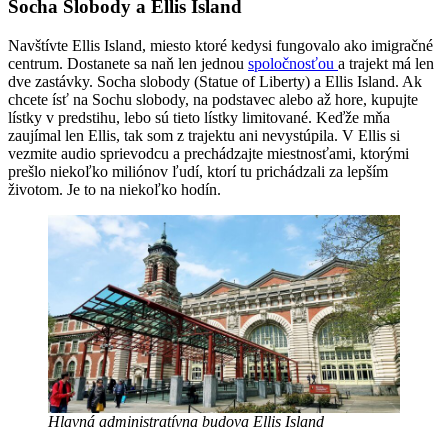
Socha Slobody a Ellis Island
Navštívte Ellis Island, miesto ktoré kedysi fungovalo ako imigračné
centrum. Dostanete sa naň len jednou
spoločnosťou
a trajekt má len
dve zastávky. Socha slobody (Statue of Liberty) a Ellis Island. Ak
chcete ísť na Sochu slobody, na podstavec alebo až hore, kupujte
lístky v predstihu, lebo sú tieto lístky limitované. Keďže mňa
zaujímal len Ellis, tak som z trajektu ani nevystúpila. V Ellis si
vezmite audio sprievodcu a prechádzajte miestnosťami, ktorými
prešlo niekoľko miliónov ľudí, ktorí tu prichádzali za lepším
životom. Je to na niekoľko hodín.
Hlavná administratívna budova Ellis Island