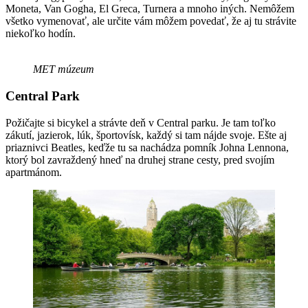
Moneta, Van Gogha, El Greca, Turnera a mnoho iných. Nemôžem
všetko vymenovať, ale určite vám môžem povedať, že aj tu strávite
niekoľko hodín.
MET múzeum
Central Park
Požičajte si bicykel a strávte deň v Central parku. Je tam toľko
zákutí, jazierok, lúk, športovísk, každý si tam nájde svoje. Ešte aj
priaznivci Beatles, keďže tu sa nachádza pomník Johna Lennona,
ktorý bol zavraždený hneď na druhej strane cesty, pred svojím
apartmánom.