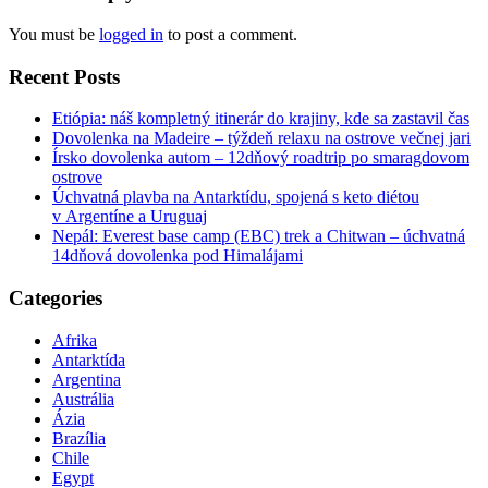
You must be
logged in
to post a comment.
Recent Posts
Etiópia: náš kompletný itinerár do krajiny, kde sa zastavil čas
Dovolenka na Madeire – týždeň relaxu na ostrove večnej jari
Írsko dovolenka autom – 12dňový roadtrip po smaragdovom
ostrove
Úchvatná plavba na Antarktídu, spojená s keto diétou
v Argentíne a Uruguaj
Nepál: Everest base camp (EBC) trek a Chitwan – úchvatná
14dňová dovolenka pod Himalájami
Categories
Afrika
Antarktída
Argentina
Austrália
Ázia
Brazília
Chile
Egypt