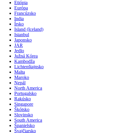
Etiópia
Európa
Francúzsko
India
Írsko
Island (Iceland)
Istanbul
Japonsko
JAR
Jedlo
Južná Kórea
Kambodža
Lichtenštajnsko
Malta
Maroko
Nepál
North America
Portugalsko
Rakúsko
Singapore
Škótsko
Slovinsko
South America
Španielsko
Švajčiarsko