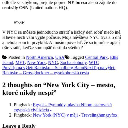
odfoťte sa s býkom, prejdite popred
NY burzu
alebo zájdite do
centrály OSN
(United nations HQ).
NYSE
V NYC sa môžete jednoducho stratiť a každý deň robiť niečo iné.
Hlavne nech vám vyjde počasie. Moja návšteva NYC trvala 5 dní
a nebola som tu prvýkrát. A musím povedať, že sa tu určite oplatí
ešte vrátiť, keďže som opäť nestihla všetko ?
Posted in
North America
,
USA
Tagged
Central Park
,
Ellis
Island
,
MET
,
New York
,
NYC
,
Socha slobody
,
WTC
Post
Prev
Tip na výlet: Rakúsko – Schafberg Bahn
Next
Tip na výlet:
Rakúsko – Grossglockner – vysokohorská cesta
navigation
2 thoughts on “
New York City – mesto,
ktoré nikdy nespí
”
Pingback:
Egypt – Pyramídy, plavba Nílom, staroveká
egyptská civilizácia -
Pingback:
New York (NYC) v máji - Travelinghungryfox
Leave a Reply