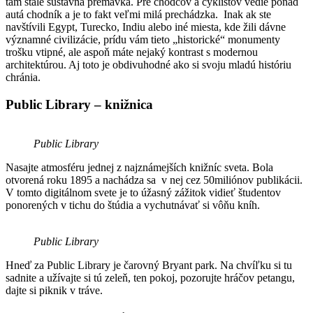
tam stále sústavná premávka. Pre chodcov a cyklistov vedie ponad
autá chodník a je to fakt veľmi milá prechádzka. Inak ak ste
navštívili Egypt, Turecko, Indiu alebo iné miesta, kde žili dávne
významné civilizácie, prídu vám tieto „historické“ monumenty
trošku vtipné, ale aspoň máte nejaký kontrast s modernou
architektúrou. Aj toto je obdivuhodné ako si svoju mladú históriu
chránia.
Public Library – knižnica
Public Library
Nasajte atmosféru jednej z najznámejších knižníc sveta. Bola
otvorená roku 1895 a nachádza sa v nej cez 50miliónov publikácii.
V tomto digitálnom svete je to úžasný zážitok vidieť študentov
ponorených v tichu do štúdia a vychutnávať si vôňu kníh.
Public Library
Hneď za Public Library je čarovný Bryant park. Na chvíľku si tu
sadnite a užívajte si tú zeleň, ten pokoj, pozorujte hráčov petangu,
dajte si piknik v tráve.