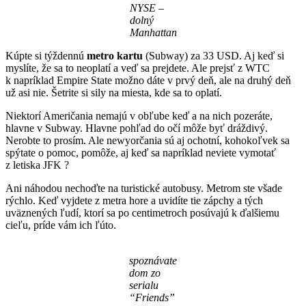
NYSE
–
dolný
Manhattan
Kúpte si týždennú
metro kartu
(Subway) za 33 USD. Aj keď si
myslíte, že sa to neoplatí a veď sa prejdete. Ale prejsť z WTC
k napríklad Empire State možno dáte v prvý deň, ale na druhý deň
už asi nie. Šetrite si sily na miesta, kde sa to oplatí.
Niektorí Američania nemajú v obľube keď a na nich pozeráte,
hlavne v Subway. Hlavne pohľad do očí môže byť dráždivý.
Nerobte to prosím. Ale newyorčania sú aj ochotní, kohokoľvek sa
spýtate o pomoc, pomôže, aj keď sa napríklad neviete vymotať
z letiska JFK ?
Ani náhodou nechoďte na turistické autobusy. Metrom ste všade
rýchlo. Keď vyjdete z metra hore a uvidíte tie zápchy a tých
uväznených ľudí, ktorí sa po centimetroch posúvajú k ďalšiemu
cieľu, príde vám ich ľúto.
spoznávate
dom zo
serialu
“Friends”