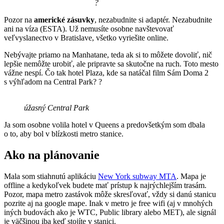
?
Pozor na
americké zásuvky
, nezabudnite si adaptér. Nezabudnite
ani na víza (ESTA). Už nemusíte osobne navštevovať
veľvyslanectvo v Bratislave, všetko vyriešite online.
Nebývajte priamo na Manhatane, teda ak si to môžete dovoliť, nič
lepšie nemôžte urobiť, ale pripravte sa skutočne na ruch. Toto mesto
vážne nespí. Čo tak hotel Plaza, kde sa natáčal film Sám Doma 2
s výhľadom na Central Park? ?
úžasný Central Park
Ja som osobne volila hotel v Queens a predovšetkým som dbala
o to, aby bol v blízkosti metro stanice.
Ako na plánovanie
Mala som stiahnutú aplikáciu
New York subway MTA
. Mapa je
offline a kedykoľvek budete mať prístup k najrýchlejším trasám.
Pozor, mapa metro zastávok môže skresľovať, vždy si danú stanicu
pozrite aj na google mape. Inak v metro je free wifi (aj v mnohých
iných budovách ako je WTC, Public library alebo MET), ale signál
je väčšinou iba keď stojíte v stanici.