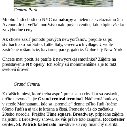
Central Park
Mnoho ľudí chodí do NYC na
nákupy
a nielen na svetoznámu 5th
Avenue. Je tu veľké množstvo nákupných centier, kde kúpite všetko
za výhodné ceny.
Ak chcete zažiť pohodu pravých newyorčanov, prejdite sa po
štvrtiach ako sú Soho, Little Italy, Greenwich village. Uvidíte
zastrčené reštaurácie, kaviarne, parky, galérie. Úplne iný New York.
Chcete mať pocit, že patríte k newyorskej smotánke? Zájdite na
predstavenie
NY opery
. Ich scény sú monumentálne a je to fakt
svetová úroveň.
Grand Central
Z ďalších miest, ktoré treba aspoň prejsť a na chvíľku sa zastaviť,
určite nevynechajte
Grand central terminal
. Nádherná budova,
v strede Manhattanu, kde sa „premelie“ denne toľko ľudí (ročne
66mio ľudí) a aj tak je krásna a čistá. Prenesie vás do začiatku
20teho storočia. Prejdite
Time square
,
Broadway
, prípadne zájdite
na jednu z Broadway shows, ak vás práve toto zaujíma,
Rockefeller
center,
St. Patrick katedrálu
, navštívte slávny finančný distrikt,