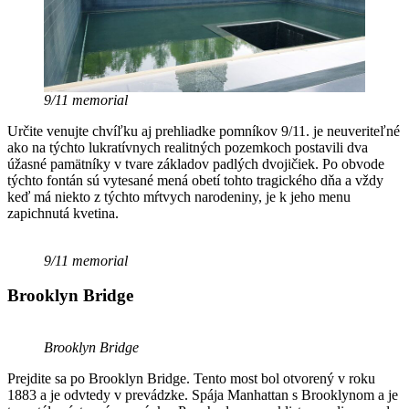
9/11 memorial
Určite venujte chvíľku aj prehliadke pomníkov 9/11. je neuveriteľné
ako na týchto lukratívnych realitných pozemkoch postavili dva
úžasné pamätníky v tvare základov padlých dvojičiek. Po obvode
týchto fontán sú vytesané mená obetí tohto tragického dňa a vždy
keď má niekto z týchto mŕtvych narodeniny, je k jeho menu
zapichnutá kvetina.
9/11 memorial
Brooklyn Bridge
Brooklyn Bridge
Prejdite sa po Brooklyn Bridge. Tento most bol otvorený v roku
1883 a je odvtedy v prevádzke. Spája Manhattan s Brooklynom a je