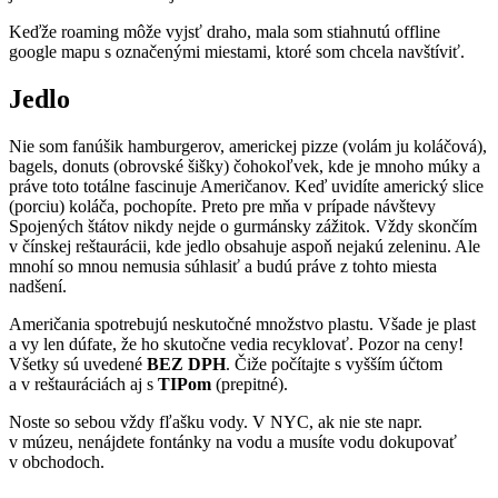
Keďže roaming môže vyjsť draho, mala som stiahnutú offline
google mapu s označenými miestami, ktoré som chcela navštíviť.
Jedlo
Nie som fanúšik hamburgerov, americkej pizze (volám ju koláčová),
bagels, donuts (obrovské šišky) čohokoľvek, kde je mnoho múky a
práve toto totálne fascinuje Američanov. Keď uvidíte americký slice
(porciu) koláča, pochopíte. Preto pre mňa v prípade návštevy
Spojených štátov nikdy nejde o gurmánsky zážitok. Vždy skončím
v čínskej reštaurácii, kde jedlo obsahuje aspoň nejakú zeleninu. Ale
mnohí so mnou nemusia súhlasiť a budú práve z tohto miesta
nadšení.
Američania spotrebujú neskutočné množstvo plastu. Všade je plast
a vy len dúfate, že ho skutočne vedia recyklovať. Pozor na ceny!
Všetky sú uvedené
BEZ DPH
. Čiže počítajte s vyšším účtom
a v reštauráciách aj s
TIPom
(prepitné).
Noste so sebou vždy fľašku vody. V NYC, ak nie ste napr.
v múzeu, nenájdete fontánky na vodu a musíte vodu dokupovať
v obchodoch.