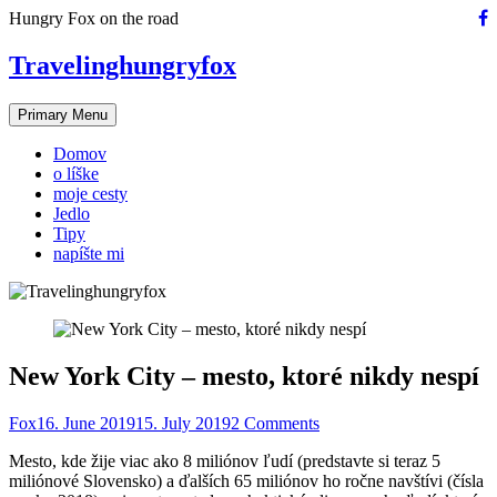
Skip
Hungry Fox on the road
to
content
Travelinghungryfox
Primary Menu
Domov
o líške
moje cesty
Jedlo
Tipy
napíšte mi
New York City – mesto, ktoré nikdy nespí
Fox
16. June 2019
15. July 2019
2 Comments
Mesto, kde žije viac ako 8 miliónov ľudí (predstavte si teraz 5
miliónové Slovensko) a ďalších 65 miliónov ho ročne navštívi (čísla