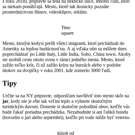
z roku 2018). pripravte sa teda na hektické ulice, mnoho ľudí, ktorí
sa niekam ponáhľajú. Mesto, ktoré tak ikonicky poznáte
prostredníctvom filmov, videoklipov, reklám.
Time
square
Mesto, ktorým kedysi prešli všetci imigranti, ktorí prichádzali do
Ameriky za lepšou budúcnosťou. A aj vďaka ním sa môžete dnes
poprechádzať po Little Italy, Little India, Soho, China town. Akoby
ste urobili cestu okolo sveta v rámci jedného mesta. Mesto, ktoré
zažilo toľko kríz, či už zažilo krízu na burzách alebo v podobe
útokov na dvojičky v roku 2001, kde zomrelo 3000 ľudí.
Tipy
Určite sa na NY pripravte, odporúčam navštíviť toto mesto skôr na
jar
, kedy nie je ešte tak veľmi teplo a vyhnete skutočným
turistickým davom. Doneste si skutočne pohodlnú obuv, keďže vás
bude čakať poriadna prechádzka. Nezabudnite si ani ľahkú bundu
(hovorím o jari alebo septembri), keďže pri vode môže byť veterno.
kúsok od