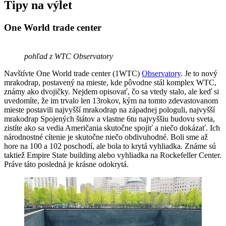
Tipy na výlet
One World trade center
pohľad z WTC Observatory
Navštívte One World trade center (1WTC)
Observatory
. Je to nový
mrakodrap, postavený na mieste, kde pôvodne stál komplex WTC,
známy ako dvojičky. Nejdem opisovať, čo sa vtedy stalo, ale keď si
uvedomíte, že im trvalo len 13rokov, kým na tomto zdevastovanom
mieste postavili najvyšší mrakodrap na západnej pologuli, najvyšší
mrakodrap Spojených štátov a vlastne 6tu najvyššiu budovu sveta,
zistíte ako sa vedia Američania skutočne spojiť a niečo dokázať. Ich
národnostné cítenie je skutočne niečo obdivuhodné. Boli sme až
hore na 100 a 102 poschodí, ale bola to krytá vyhliadka. Známe sú
taktiež Empire State building alebo vyhliadka na Rockefeller Center.
Práve táto posledná je krásne odokrytá.