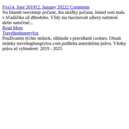
Fox
14. June 2019
12. January 2022
2 Comments
Na Islande neexistuje počasie, iba ukážky počasia. Island som mala
v hľadáčiku už dlhodobo. Vždy ma fascinovali zábery nafotené
alebo natočené...
Read More
Travelinghungryfox
Používanim týchto stránok, súhlasíte s pravidlami cookies. Obsah
stránky travelinghungryfox.com podlieha autorskému právu. Všetky
práva sú vyhradené. 2019 - 2025