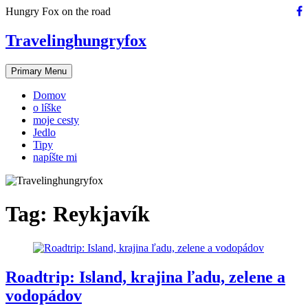
Skip
Hungry Fox on the road
to
content
Travelinghungryfox
Primary Menu
Domov
o líške
moje cesty
Jedlo
Tipy
napíšte mi
Tag:
Reykjavík
Roadtrip: Island, krajina ľadu, zelene a
vodopádov