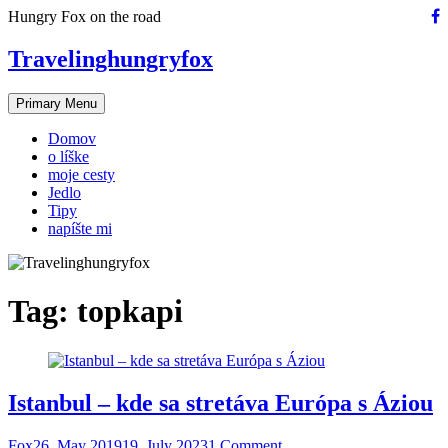
Skip
Hungry Fox on the road
to
content
Travelinghungryfox
Primary Menu
Domov
o líške
moje cesty
Jedlo
Tipy
napíšte mi
Tag:
topkapi
Istanbul – kde sa stretáva Európa s Áziou
Fox
26. May 2019
19. July 2023
1 Comment