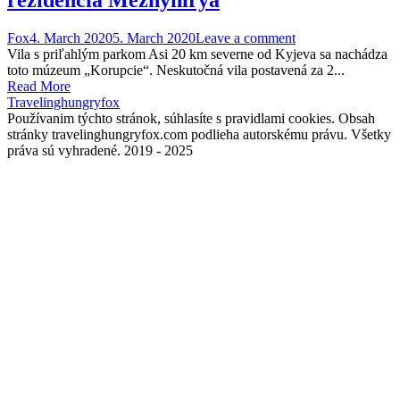
Fox
4. March 2020
5. March 2020
Leave a comment
Vila s priľahlým parkom Asi 20 km severne od Kyjeva sa nachádza
toto múzeum „Korupcie“. Neskutočná vila postavená za 2...
Read More
Travelinghungryfox
Používanim týchto stránok, súhlasíte s pravidlami cookies. Obsah
stránky travelinghungryfox.com podlieha autorskému právu. Všetky
práva sú vyhradené. 2019 - 2025