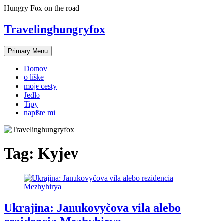
Skip
Hungry Fox on the road
to
content
Travelinghungryfox
Primary Menu
Domov
o líške
moje cesty
Jedlo
Tipy
napíšte mi
Tag:
Kyjev
Ukrajina: Janukovyčova vila alebo
rezidencia Mezhyhirya